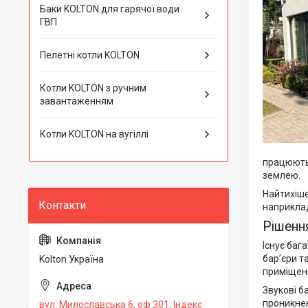
Баки KOLTON для гарячої води
ГВП
Пелетні котли KOLTON
Котли KOLTON з ручним
завантаженням
Котли KOLTON на вугіллі
працюють 
землею.
Найтихіше
наприклад
Рішенн
Існує баг
бар’єри т
Kolton Україна
приміщен
Звукові б
проникнен
вул. Милославська 6, оф 301, Індекс