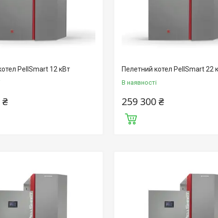
отел PellSmart 12 кВт
Пелетний котел PellSmart 22 
і
В наявності
 ₴
259 300 ₴