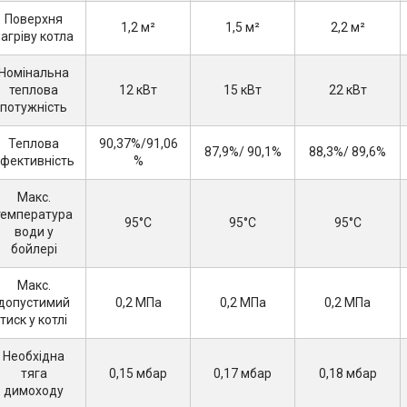
Поверхня
1,2 м²
1,5 м²
2,2 м²
агріву котла
Номінальна
теплова
12 кВт
15 кВт
22 кВт
потужність
Теплова
90,37%/91,06
87,9%/ 90,1%
88,3%/ 89,6%
фективність
%
Макс.
температура
95°С
95°С
95°С
води у
бойлері
Макс.
допустимий
0,2 МПа
0,2 МПа
0,2 МПа
тиск у котлі
Необхідна
тяга
0,15 мбар
0,17 мбар
0,18 мбар
димоходу