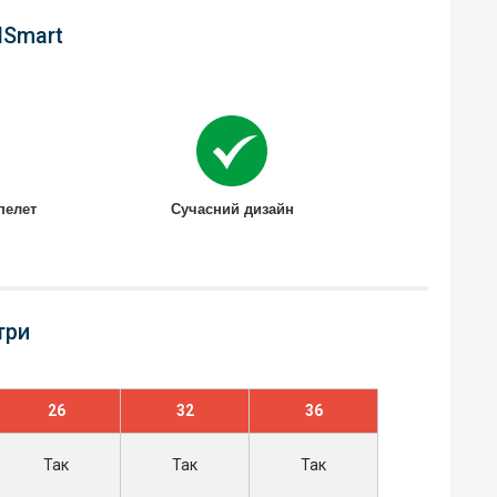
lSmart
пелет
Сучасний дизайн
три
26
32
36
Так
Так
Так