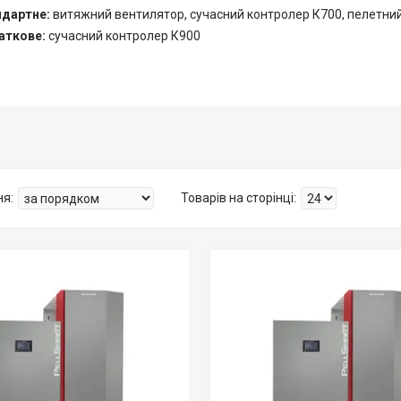
ндартне:
витяжний вентилятор, сучасний контролер К700, пелетни
аткове:
сучасний контролер К900