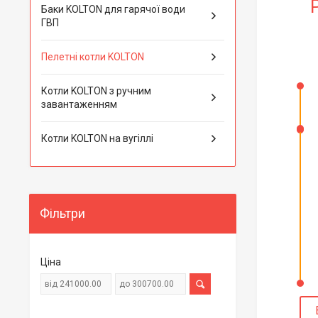
Баки KOLTON для гарячої води
ГВП
С
Пелетні котли KOLTON
е
Котли KOLTON з ручним
Pe
завантаженням
в
Котли KOLTON на вугіллі
В
у 
к
т
Фільтри
в
ві
е
Ціна
в