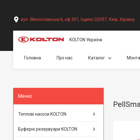
вул. Милославська 6, оф 301, Індекс 02097, Київ, Україна
KOLTON Україна
Головна
Про нас
Каталог
Монт
PellSma
Теплові насоси KOLTON
Буферні резервуари KOLTON