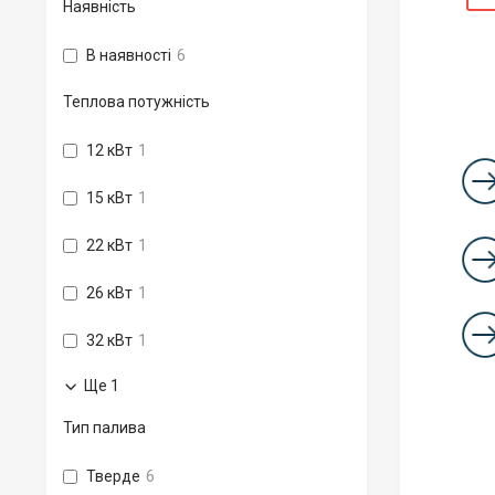
Наявність
В наявності
6
Теплова потужність
12 кВт
1
15 кВт
1
22 кВт
1
26 кВт
1
32 кВт
1
Ще 1
Тип палива
Тверде
6