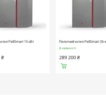
отел PellSmart 15 кВт
Пелетний котел PellSmart 26 
і
В наявності
 ₴
289 200 ₴