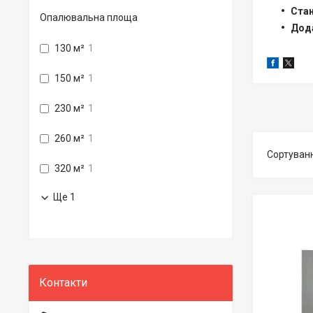
Ста
Опалювальна площа
Дод
130 м²
1
150 м²
1
230 м²
1
260 м²
1
320 м²
1
Ще 1