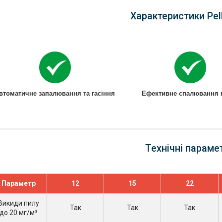
Характеристики Pel
втоматичне запалювання та гасіння
Ефективне спалювання 
Технічні параме
Параметр
12
15
22
Викиди пилу
Так
Так
Так
до 20 мг/м³