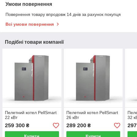
Умови повернення
Повернення товару впродовж 14 днів за рахунок покупця
Всі умови повернення
Подібні товари компанії
Пелетний котел PellSmart
Пелетний котел PellSmart
Пеле
22 кВт
26 кВт
32 к
259 300
289 200
297
₴
₴
Купити
Купити