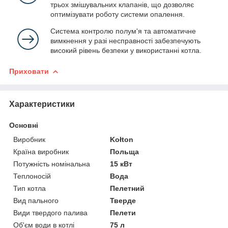
трьох змішувальних клапанів, що дозволяє
оптимізувати роботу системи опалення.
Система контролю полум'я та автоматичне
вимкнення у разі несправності забезпечують
високий рівень безпеки у використанні котла.
Приховати
Характеристики
Основні
Виробник
Kołton
Країна виробник
Польща
Потужність номінальна
15 кВт
Теплоносій
Вода
Тип котла
Пелетний
Вид пального
Тверде
Види твердого палива
Пелети
Об'єм води в котлі
75 л