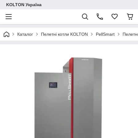
KOLTON Україна
Каталог
Пелетні котли KOLTON
PellSmart
Пелетни