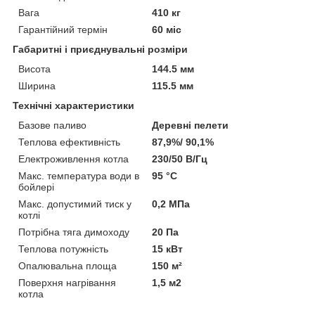
Вага
410 кг
Гарантійний термін
60 міс
Габаритні і приєднувальні розміри
Висота
144.5 мм
Ширина
115.5 мм
Технічні характеристики
Базове паливо
Деревні пелети
Теплова ефективність
87,9%/ 90,1%
Електроживлення котла
230/50 В/Гц
Макс. температура води в
95 °C
бойлері
Макс. допустимий тиск у
0,2 МПа
котлі
Потрібна тяга димоходу
20 Па
Теплова потужність
15 кВт
Опалювальна площа
150 м²
Поверхня нагрівання
1,5 м2
котла