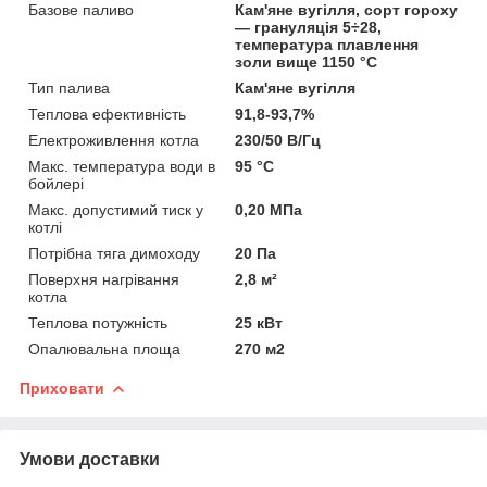
Базове паливо
Кам'яне вугілля, сорт гороху
— грануляція 5÷28,
температура плавлення
золи вище 1150 °C
Тип палива
Кам'яне вугілля
Теплова ефективність
91,8-93,7%
Електроживлення котла
230/50 В/Гц
Макс. температура води в
95 °C
бойлері
Макс. допустимий тиск у
0,20 МПа
котлі
Потрібна тяга димоходу
20 Па
Поверхня нагрівання
2,8 м²
котла
Теплова потужність
25 кВт
Опалювальна площа
270 м2
Приховати
Умови доставки