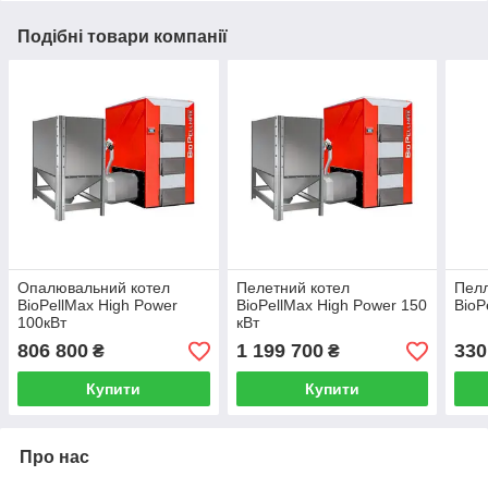
Подібні товари компанії
Опалювальний котел
Пелетний котел
Пелл
BioPellMax High Power
BioPellMax High Power 150
BioP
100кВт
кВт
806 800
1 199 700
330
₴
₴
Купити
Купити
Про нас