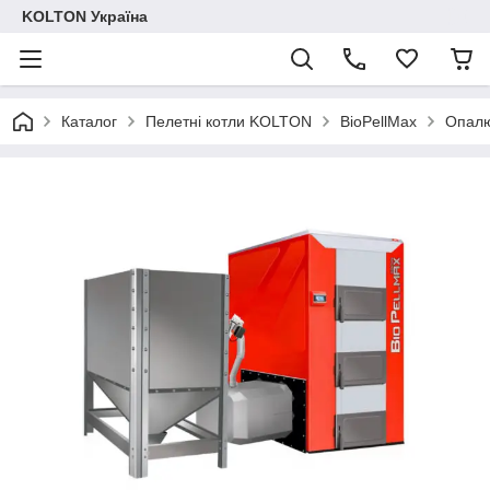
KOLTON Україна
Каталог
Пелетні котли KOLTON
BioPellMax
Опалю