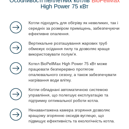
Особливості пеллетних котлів
BioPellMax
High Power 75 кВт
Котли підходять для обігріву як невеликих, так і
середніх за розміром приміщень, забезпечуючи
ефективне опалення.
Вертикальне розташування жарових труб
обмежує осідання пилу та дозволяє краще
використовувати полум'я.
Котел BioPellMax High Power 75 кВт може
працювати безперервно протягом
опалювального сезону, а також забезпечувати
нагрівання води влітку.
Котли обладнані автоматичною системою
управління, що полегшує експлуатацію та
підтримку оптимальної роботи котла.
Ненавантажена камера згоряння дозволяє
кращому згорянню оксидів вуглецю, що
підвищує ефективність та екологічність котла.