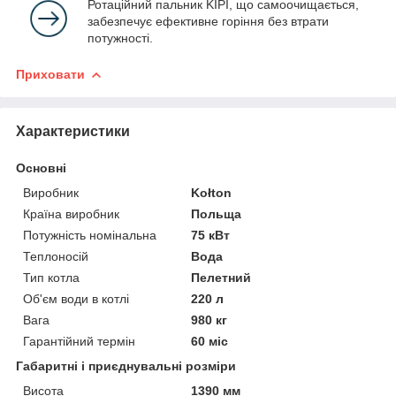
Ротаційний пальник KIPI, що самоочищається,
забезпечує ефективне горіння без втрати
потужності.
Приховати
Характеристики
Основні
Виробник
Kołton
Країна виробник
Польща
Потужність номінальна
75 кВт
Теплоносій
Вода
Тип котла
Пелетний
Об'єм води в котлі
220 л
Вага
980 кг
Гарантійний термін
60 міс
Габаритні і приєднувальні розміри
Висота
1390 мм