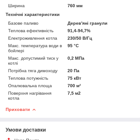
Ширина
760 мм
Технічні характеристики
Базове паливо
Дерев'яні гранули
Теплова ефективність
91,4-94,7%
Електроживлення котла
230/50 В/Гц
Макс. температура води в
95 °C
бойлері
Макс. допустимий тиск у
0,2 МПа
котлі
Потрібна тяга димоходу
20 Па
Теплова потужність
75 кВт
Опалювальна площа
700 м²
Поверхня нагрівання
7,5 м2
котла
Приховати
Умови доставки